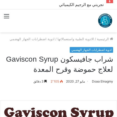
تجربتي مع الرجيم الكيميائي
الق
الرئيسية
/
الادوية الطبية واستعمالاتها
/
ادوية اضطرابات الجهاز الهضمي
ادوية اضطرابات الجهاز الهضمي
شراب جافيسكون Gaviscon Syrup
لعلاج حموضة وقرح المعدة
Doaa Elnagmy
مايو 27, 2020
2٬105
3 دقائق