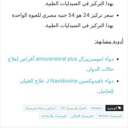
بهذا التركيز في الصيدليات الطبية.
سعر تركيز 24 هو 54 جنيه مصري للعبوة الواحدة
بهذا التركيز في الصيدليات الطبية.
أدوية مشابهة:
دواء اموسريبرال amocerebral plus أقراص لعلاج
حالات الدوار
.
دواء نافيدوكسين Navidoxine لـ علاج الغثيان
للحامل
.
الوسوم
verserc
اضرار فيرسيرك 24
اعراض برشام فيرسيرك
فيرسيرك Verserc
فيرسيرك اقراص
فيرسيرك والرضاعة