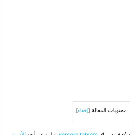
محتويات المقالة
[
إخفاء
]
دواء فيرسيرك
verserc tablets
عبارة عن أحد
الأدوية