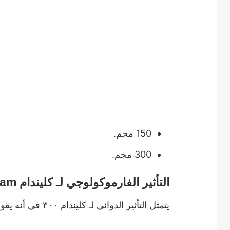
150 مجم.
300 مجم.
التأثير الفارموكولوجي لـ كليندام clindam
يتمثل التأثير الدوائي لـ كليندام ٣٠٠ في أنه يقوم عن طريق المادة الفعالة الموجودة في تركيبه بالأتي: