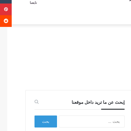
تابعنا
ب
عمود
عن
جانبي
إبحث عن ما تريد داخل موقعنا
البحث
عن: