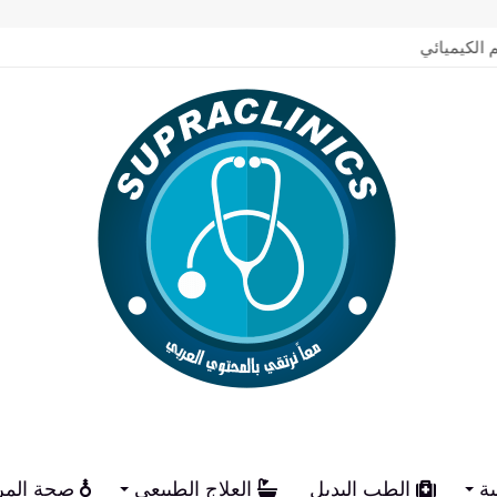
م الكيميائي
ية
الطب البديل
العلاج الطبيعي
صحة المر