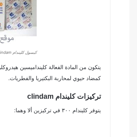
كبسول كليندام clindam
يتكون من المادة الفعالة كلينداميسين هيدروك
كمضاد حيوي لمحاربة البكتيريا والفطريات.
تركيزات كليندام clindam
يتوفر كليندام ٣٠٠ في تركيزين ألا وهما: