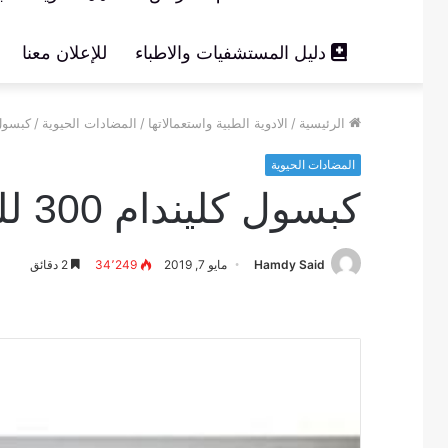
دليل المستشفيات والاطباء
للإعلان معنا
الرئيسية
/
الادوية الطبية واستعمالاتها
/
المضادات الحيوية
/
كبسول كليندا
المضادات الحيوية
كبسول كليندام 300 للثة clindam
Hamdy Said
مايو 7, 2019
34٬249
2 دقائق