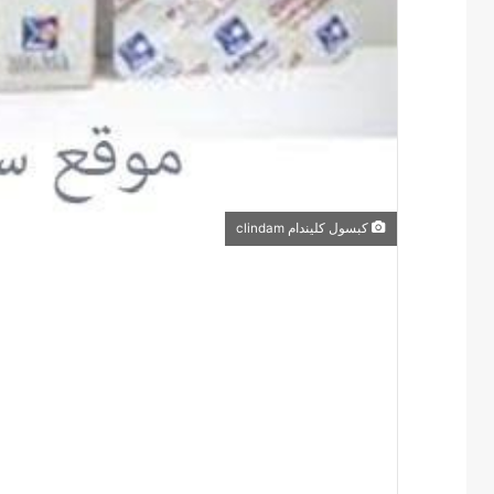
كبسول كليندام clindam