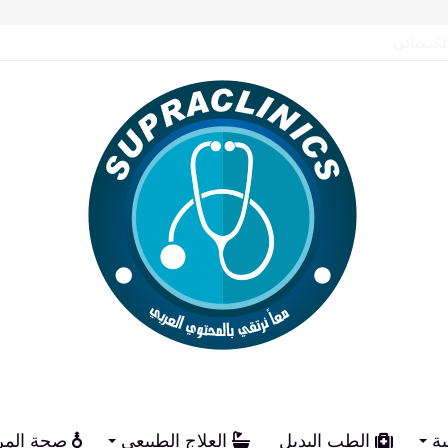
م الكيميائي
ية
الطب البديل
العلاج الطبيعي
صحة المر