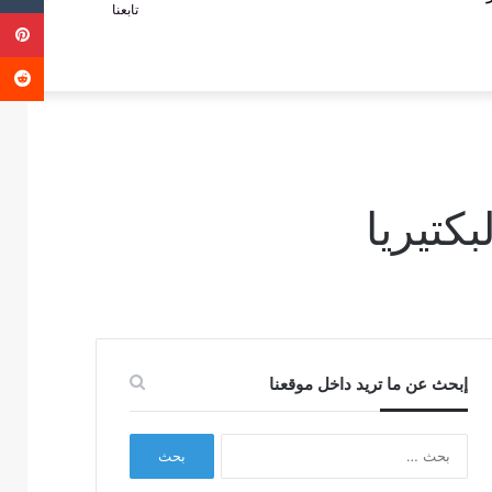
تابعنا
ب
عمود
عن
جانبي
إبحث عن ما تريد داخل موقعنا
البحث
عن: