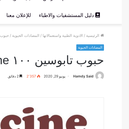
دليل المستشفيات والاطباء
للإعلان معنا
الرئيسية
/
الادوية الطبية واستعمالاتها
/
المضادات الحيوية
/
حبوب تابوسين ١٠٠ ne
المضادات الحيوية
حبوب تابوسين ١٠٠ Tabocine مضاد حيوي لقتل البكتيريا
Hamdy Said
يونيو 29, 2020
2٬357
2 دقائق