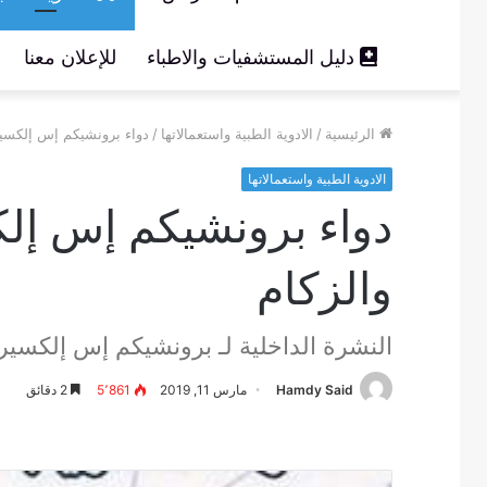
دليل المستشفيات والاطباء
للإعلان معنا
الرئيسية
/
الادوية الطبية واستعمالاتها
/
دواء برونشيكم إس إلكسير شراب bronchicum elixir s لع
الادوية الطبية واستعمالاتها
والزكام
النشرة الداخلية لـ برونشيكم إس إلكسير ronchicum elixir s
Hamdy Said
مارس 11, 2019
5٬861
2 دقائق