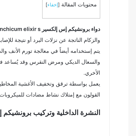
محتويات المقالة
[
إخفاء
]
دواء برونشيكم إس إلكسير bronchicum elixir s
والزكام الناتجة عن نزلات البرد أو نتيجة للإصا
يتم إستخدامه أيضاً في معالجة تورم الأنف وا
والسعال الديكي ومرض النقرس وقد يُساعد في
الأخري.
يعمل بواسطة ترقق وتخفيف الأغشية المخاطية
القولون مع إمتلاك نشاط مضادات للميكروبات.
النشرة الداخلية وتركيب برونشيكم إس إلكسير ir s