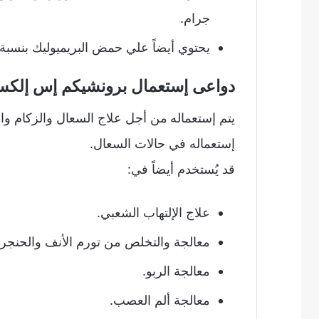
جرام.
يحتوي أيضاً علي حمض البريميوليك بنسبة مئوي
دواعى إستعمال برونشيكم إس إلكسير chicum elixir s
يتم إستعماله
من أجل علاج السعال والزكام وال
إستعماله في حالات السعال.
قد يُستخدم أيضاً في:
علاج الإلتهاب الشعبي.
معالجة والتخلص من تورم الأنف والحنجرة
معالجة الربو.
معالجة ألم العصب.