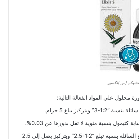
ونشيكم إس إلكسير
ة محلول علي المواد الفعالة التالية:
بتركيز يبلغ 5 جرام.
كثيمول بنسبة مئوية لا تقل بدورها عن 0.03%.
أيضاً علي خلاصة جذور زهرة الربيع السائلة بنسبة تبلغ “1:2-2.5” وبتركيز يصل إلي 2.5