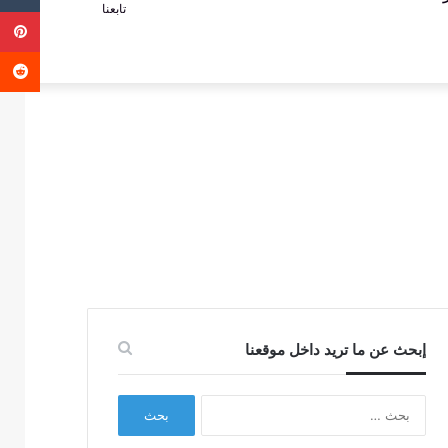
تابعنا
ب
عمود
عن
جانبي
إبحث عن ما تريد داخل موقعنا
البحث
عن: