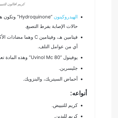
كريم افالون للتبي
الهيدروكينون
حالات الإصابة بفرط التصبغ.
فيتامين هـ، وفيتامين C
أي من عوامل التلف.
يوفينول “Uvinol Mc 80” وهذه المادة تعمل مثابة واقي لأشعة الشمس فوق البنفسجية.
جليسرين.
أحماض السيتريك، والبنزويك.
أنواعه:
كريم للتبييض.
كريم لليدين.