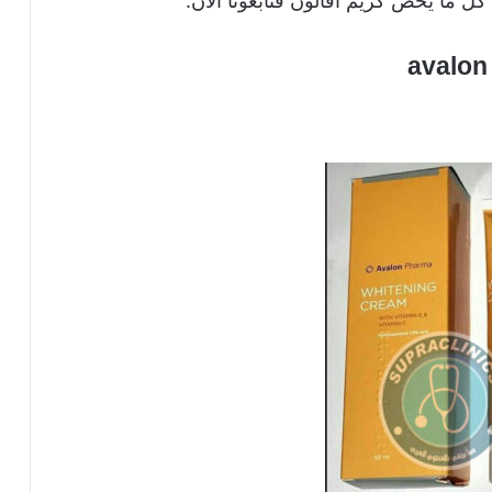
ل ما يخص كريم افالون فتابعونا الآن.