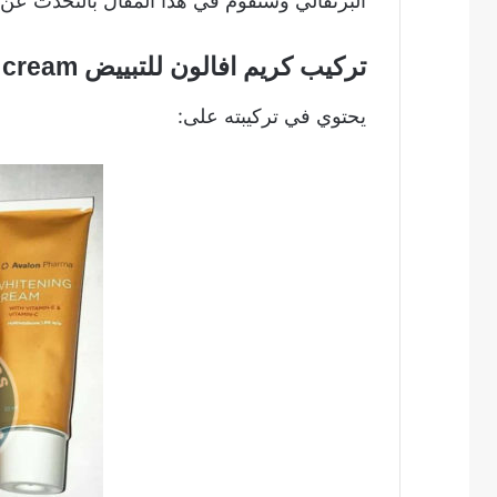
البرتقالي وسنقوم في هذا المقال بالتحدث عن ك
تركيب كريم افالون للتبييض avalon cream
يحتوي في تركيبته على: