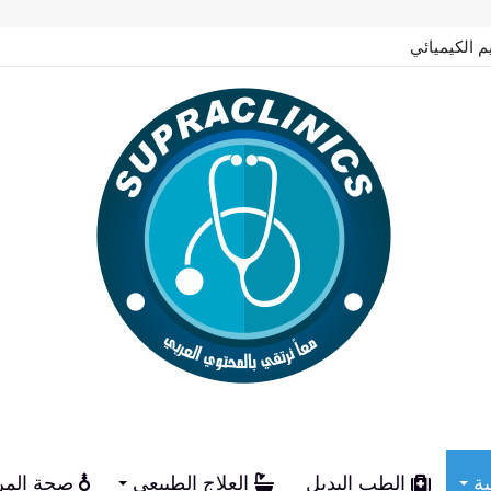
م الكيميائي
ية
الطب البديل
العلاج الطبيعي
صحة المر