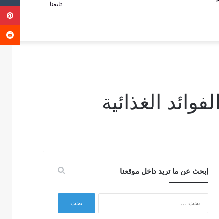
تابعنا
ب
عمود
عن
جانبي
إبحث عن ما تريد داخل موقعنا
البحث
عن: