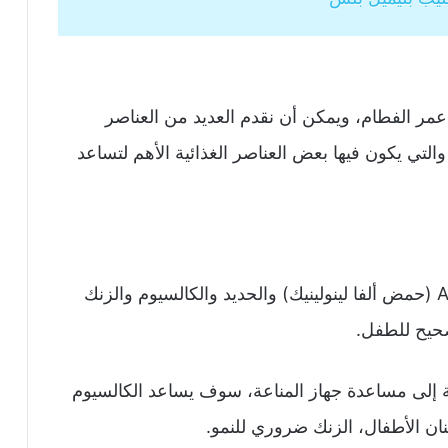
أطفال من عمر 6 أشهر حتى عمر الفطام، ويمكن أن نقدم العديد من العناصر
 والتي يكون فيها بعض العناصر الغذائية الأهم لتساعد
يحتوي على مزيج من نوع أوميجا 3 يسمى ALA (حمض ألفا لينولينيك) والحديد والكالسيوم والزنك
صحيح للطفل.
ة إلى مساعدة جهاز المناعة، سوف يساعد الكالسيوم
ان الأطفال، الزنك ضروري للنمو.