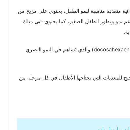
ائية متعددة مناسبة لنمو الطفل، يحتوي على مزيج من
تدعم نمو وتطور الطفل الصغير، كما يحتوي فبي ميلك
بة.
يحتوي على حمض أوميجا 3، DHA (حمض docosahexaenoic) والذي يُساهم في النمو البصري
حيح للمغذيات التي يحتاجها الأطفال في كل مرحلة من
يب بليميل بلس