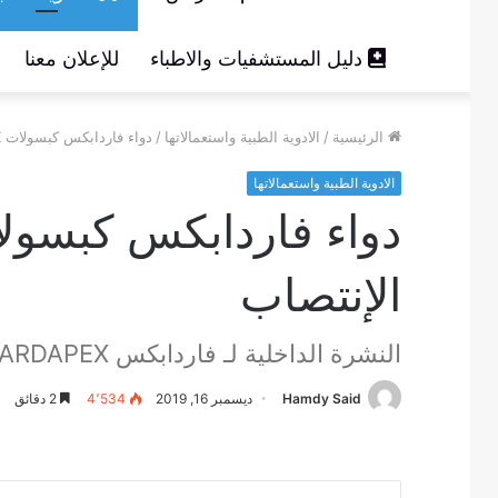
دليل المستشفيات والاطباء
للإعلان معنا
الرئيسية
/
الادوية الطبية واستعمالاتها
/
دواء فاردابكس كبسولات VARDAPEX حل طبي لعلاج مشكلة ضعف الإنتصاب
الادوية الطبية واستعمالاتها
الإنتصاب
النشرة الداخلية لـ فاردابكس VARDAPEX
Hamdy Said
ديسمبر 16, 2019
4٬534
2 دقائق