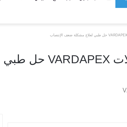
دواء فاردابكس كبسول