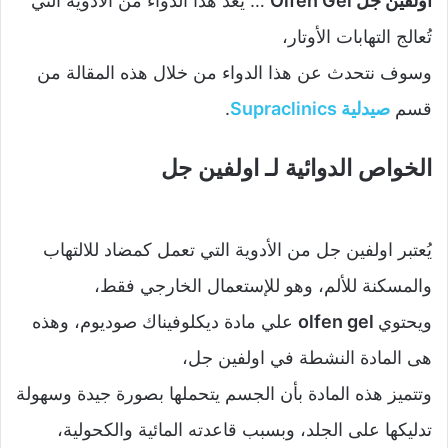
اولفين جل Olfen Gel
… يُعد هذا الدواء من الأدوية التي
تُعالج التهابات الأوتار،
وسوف نتحدث عن هذا الدواء من خلال هذه المقالة من
قسم
صيدلية Supraclinics
.
الخواص الدوائية لـ اولفين جل
يُعتبر اولفين جل من الأدوية التي تعمل كمضاد للالتهاب
والمسكنة للألم، وهو للإستعمال الخارجي فقط،
ويحتوي
olfen gel
علي مادة ديكلوفيناك صوديوم، وهذه
هى المادة النشطة في اولفين جل،
وتتميز هذه المادة بأن الجسم يتحملها بصورة جيدة وسهولة
تدليكها على الجلد، وبسبب قاعدته المائية والكحولية،