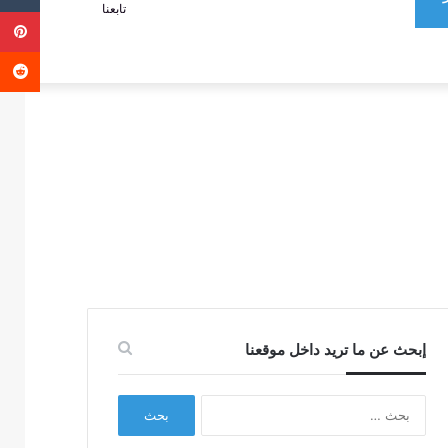
تابعنا
ب
عمود
عن
جانبي
إبحث عن ما تريد داخل موقعنا
البحث
عن: