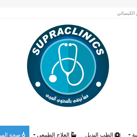
م الكيميائي
ية
الطب البديل
العلاج الطبيعي
صحة المر