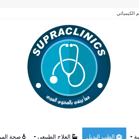
م الكيميائي
ية
الطب البديل
العلاج الطبيعي
صحة المر