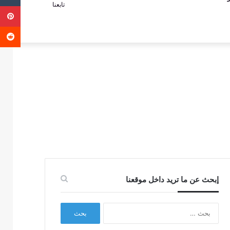
تابعنا
ب
عمود
عن
جانبي
إبحث عن ما تريد داخل موقعنا
البحث
عن: