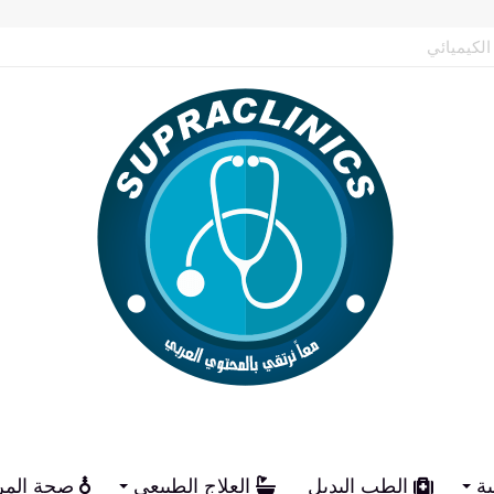
م الكيميائي
ية
الطب البديل
العلاج الطبيعي
صحة المر