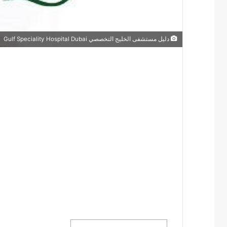
دليل مستشفى الخليج التخصصي Gulf Speciality Hospital Dubai