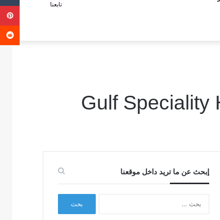
تابعنا
ب
عمود
عن
جانبي
إبحث عن ما تريد داخل موقعنا
البحث
عن: