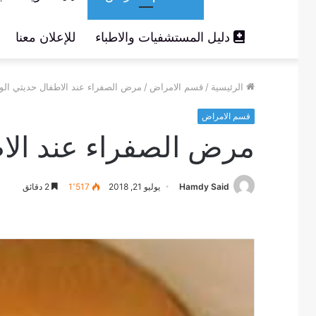
دليل المستشفيات والاطباء
للإعلان معنا
الرئيسية
/
قسم الامراض
/
مرض الصفراء عند الاطفال حديثي الول
قسم الامراض
مرض الصفراء عند الاط
Hamdy Said
يوليو 21, 2018
1٬517
2 دقائق