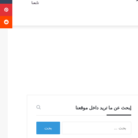
تابعنا
ب
عمود
عن
جانبي
إبحث عن ما تريد داخل موقعنا
البحث
عن: