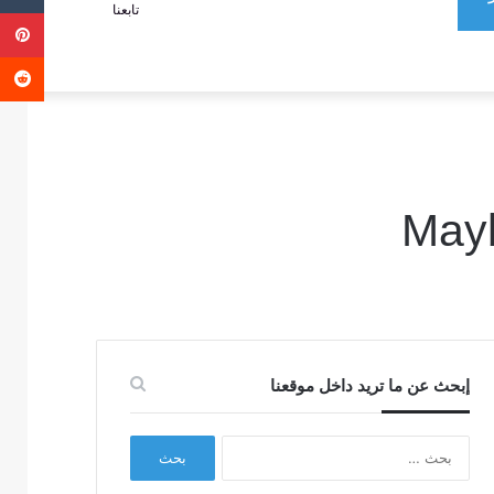
تابعنا
ب
عمود
عن
جانبي
إبحث عن ما تريد داخل موقعنا
البحث
عن: