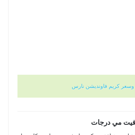
 وسعر كريم فاونديشن نارس
فيت مي درجات