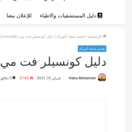
دليل المستشفيات والاطباء
للإعلان معنا
الرئيسية
/
قسم صحة المرأة
/
دليل كونسيلر فت مي Maybelline Fit Me Concealer
قسم صحة المرأة
دليل كونسيلر فت مي aybelline Fit Me Concealer
Heba Mohamed
فبراير 10, 2021
6٬182
3 دقائق