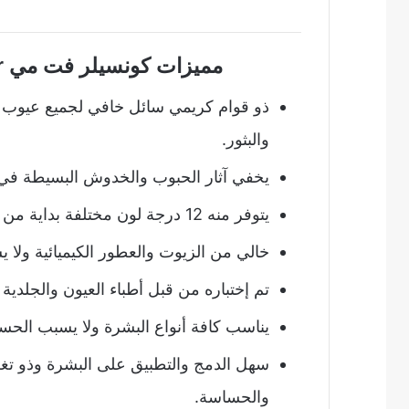
مميزات كونسيلر فت مي Maybelline Fit Me Concealer
ذو قوام كريمي سائل خافي لجميع عيوب ال
والبثور.
يخفي آثار الحبوب والخدوش البسيطة في 
يتوفر منه 12 درجة لون مختلفة بداية من البيج الفاتح وحتى البيج الغامق.
خالي من الزيوت والعطور الكيميائية ولا ي
تم إختباره من قبل أطباء العيون والجلدية
يناسب كافة أنواع البشرة ولا يسبب الحس
سهل الدمج والتطبيق على البشرة وذو تغ
والحساسة.