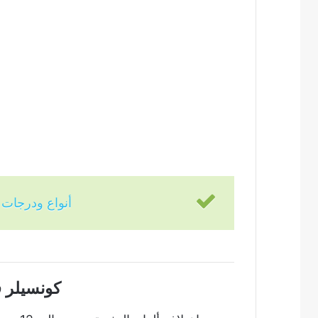
أنواع ودرجات
كونسيلر 