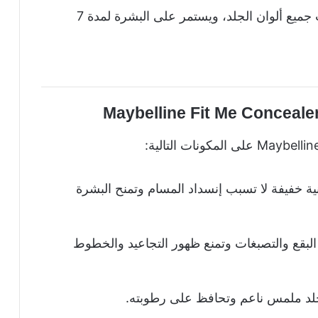
المسام، حيث يتوفر منه حوالي 12 لون ليناسب جميع ألوان الجلد، ويستمر على البشرة لمدة 7
ية خفيفة لا تسبب إنسداد المسام وتمنح البشرة
لبقع والتصبغات وتمنع ظهور التجاعيد والخطوط
جلد ملمس ناعم وتحافظ على رطوبته.