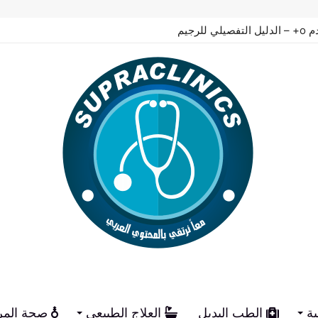
م الكيميائي
ية
الطب البديل
العلاج الطبيعي
صحة المر