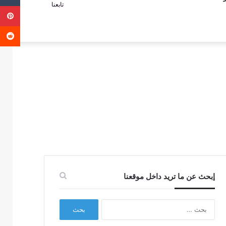
تابعنا
ب
عمود
عن
جانبي
إبحث عن ما تريد داخل موقعنا
البحث
عن: