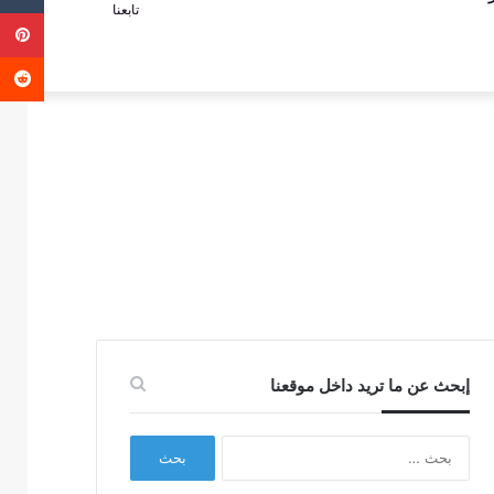
تابعنا
ب
عمود
عن
جانبي
إبحث عن ما تريد داخل موقعنا
البحث
عن: