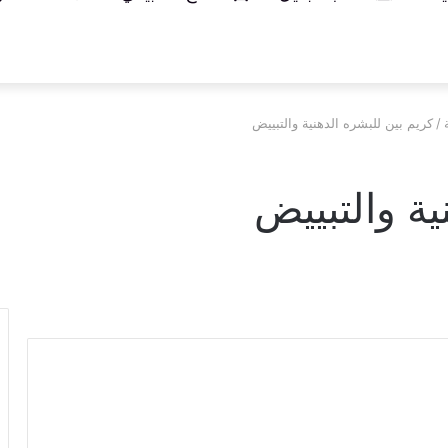
/
كريم بين للبشره الدهنية والتبييض
ية والتبييض