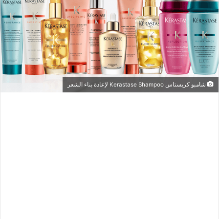
شامبو كريستاس Kerastase Shampoo لإعادة بناء الشعر