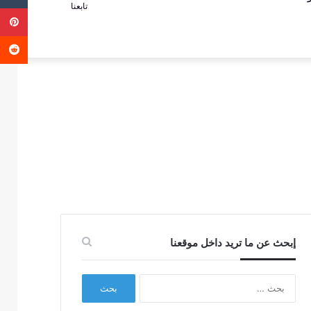
تابعنا
ب
عمود
عن
جانبي
إبحث عن ما تريد داخل موقعنا
البحث
عن: