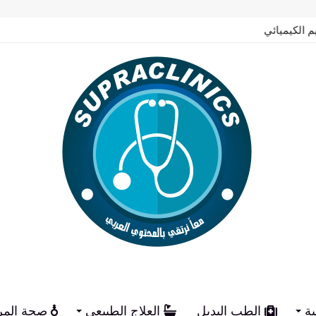
م الكيميائي
ية
الطب البديل
العلاج الطبيعي
صحة المر