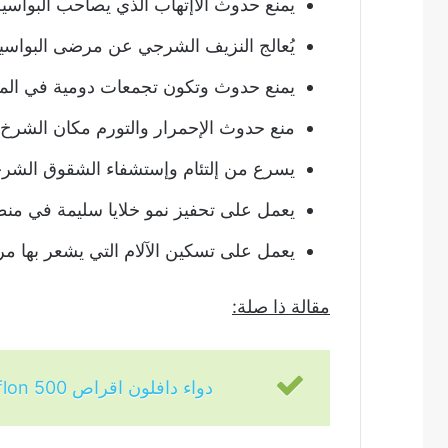
يمنع حدوث الاإتهاب الذي يصاحب البواسير
يُعالج النزيف الشرجي عن مرضى البواسير
يمنع حدوث وتكون تجمعات دومية في المس
منع حدوث الإحمرار والتورم مكان الشرخ.
يسرع من إلتئام وإستشفاء الشقوق الشرج
يعمل على تحفيز نمو خلايا سليمة في منط
يعمل على تسكين الآلام التي يشعر بها مر
مقالة ذا صلة:
دواء دافلون اقراص 500 daflon مُقوي للأوردة وللقضاء علي ألام البواسير