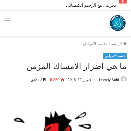
تجربتي مع الرجيم الكيميائي
الق
الرئيسية
/
قسم الامراض
قسم الامراض
ما هي اضرار الامساك المزمن
Hamdy Said
فبراير 22, 2018
5٬850
2 دقائق