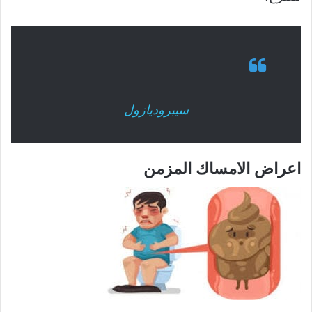
سيبروديازول
اعراض الامساك المزمن