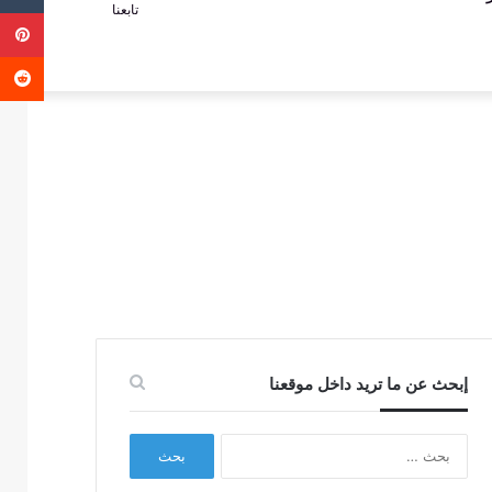
تابعنا
ب
عمود
عن
جانبي
إبحث عن ما تريد داخل موقعنا
البحث
عن: