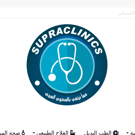
م الكيميائي
ية
الطب البديل
العلاج الطبيعي
صحة المر