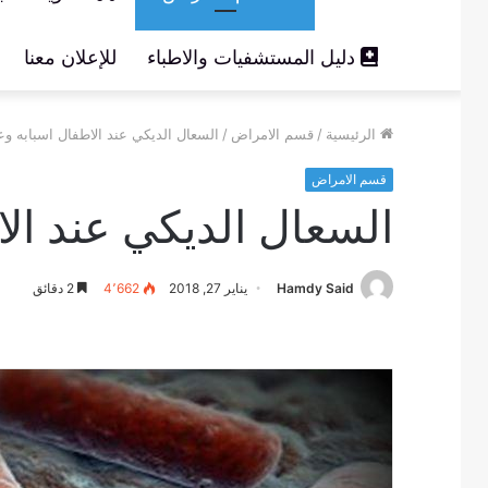
دليل المستشفيات والاطباء
للإعلان معنا
الرئيسية
/
قسم الامراض
/
السعال الديكي عند الاطفال اسبابه وع
قسم الامراض
السعال الديكي عند الا
Hamdy Said
يناير 27, 2018
4٬662
2 دقائق