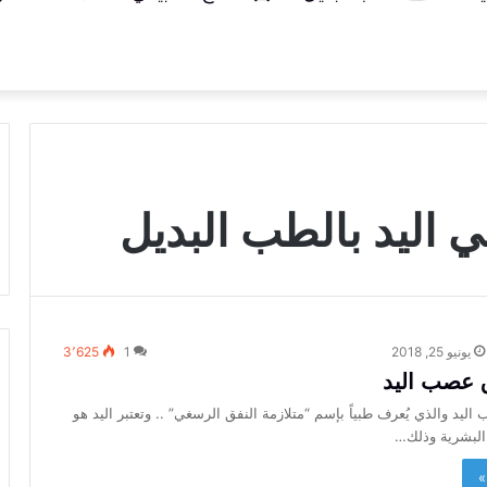
في اليد بالطب البديل
يونيو 25, 2018
1
3٬625
ق عصب اليد
اليد والذي يُعرف طبياً بإسم “متلازمة النفق الرسغي” .. وتعتبر اليد هو
 البشرية وذلك…
»