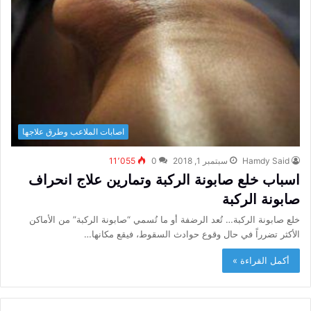
اصابات الملاعب وطرق علاجها
Hamdy Said
سبتمبر 1, 2018
0
11٬055
اسباب خلع صابونة الركبة وتمارين علاج انحراف
صابونة الركبة
خلع صابونة الركبة… تُعد الرضفة أو ما تُسمي “صابونة الركبة” من الأماكن
الأكثر تضرراً في حال وقوع حوادث السقوط، فيقع مكانها…
أكمل القراءة »