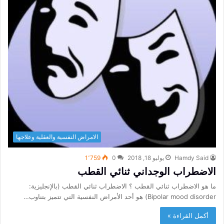
الامراض النفسية والعقلية وعلاجها
Hamdy Said
يوليو 18, 2018
0
1٬759
الاضطراب الوجداني ثنائي القطب
ما هو الاضطراب ثنائي القطب ؟ الاضطراب ثنائي القطب (بالإنجليزية:
Bipolar mood disorder) هو أحد الأمراض النفسية التي تتميز بتناوب…
أكمل القراءة »