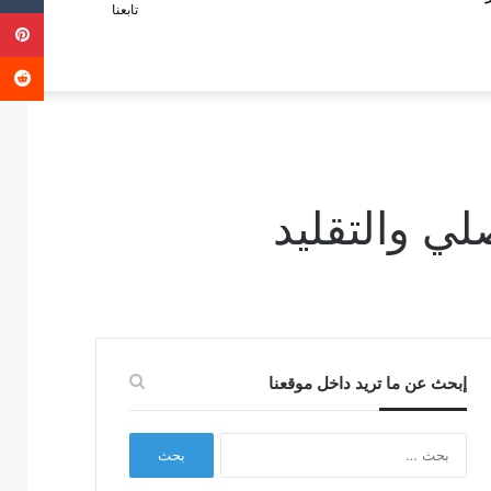
تابعنا
ب
عمود
عن
جانبي
لي والتقليد
إبحث عن ما تريد داخل موقعنا
البحث
عن: