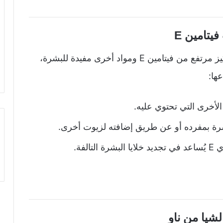
يتامين E
يحتوي زيت فيتامين اي من ماركة ناو على تركيز مرتفع من فيتامين E ومواد أخرى مفيدة للبشرة،
ها:
شرة بمفرده أو عن طريق إضافته لزيوت أخرى.
لفة.
لشيا من ناو