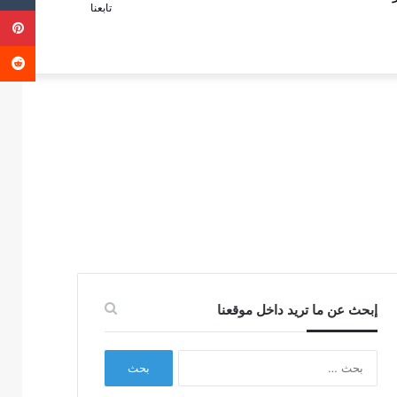
تابعنا
ب
عمود
عن
جانبي
إبحث عن ما تريد داخل موقعنا
البحث
عن: