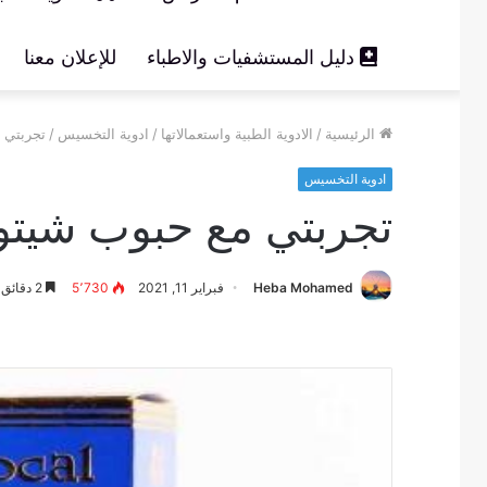
دليل المستشفيات والاطباء
للإعلان معنا
الرئيسية
/
الادوية الطبية واستعمالاتها
/
ادوية التخسيس
/
تجربتي 
ادوية التخسيس
تجربتي مع حبوب شيتو
Heba Mohamed
فبراير 11, 2021
5٬730
2 دقائق