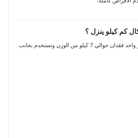
م الأقراص كاملة.
ل كم كيلو ينزل ؟
عند تناولك لحبوب شيتوكال تستطيع خلال شهر واحد فقدان حوالي 7 كيلو من الوزن وتستخدم بجانب